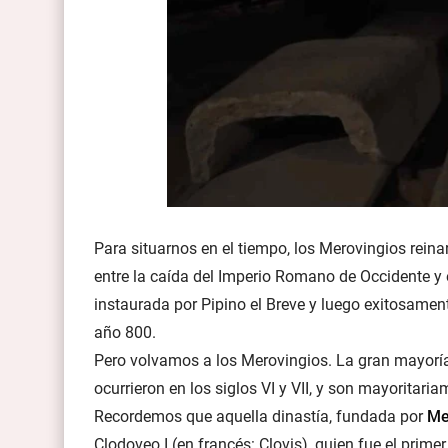
Para situarnos en el tiempo, los Merovingios rein
entre la caída del Imperio Romano de Occidente y 
instaurada por Pipino el Breve y luego exitosamen
año 800.
Pero volvamos a los Merovingios. La gran mayorí
ocurrieron en los siglos VI y VII, y son mayoritari
Recordemos que aquella dinastía, fundada por
Me
Clodoveo I (en francés: Clovis), quien fue el prime