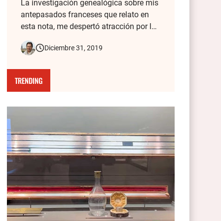
La investigación genealógica sobre mis
antepasados franceses que relato en
esta nota, me despertó atracción por la
Historia de cada lugar del Mundo que
Diciembre 31, 2019
visito. Todas las fotos de mis viajes
tienen detrás una historia, y de eso se
trata este blog. Aquí cuento cómo la
TRENDING
vieja foto de mis bisabuelos fr…