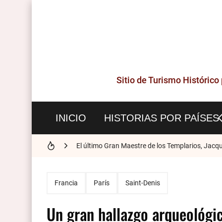
Historia del Metro Patrón - La unidad que nació
La música del himno inglés es francesa
Sitio de Turismo Histórico
Los números en francés
INICIO
HISTORIAS POR PAÍSES
El último Gran Maestre de los Templarios, Jacq
Historia de Nimes - La Roma francesa
Las Gárgolas y Quimeras de la Catedral de No
Francia
París
Saint-Denis
Un gran hallazgo arqueológi