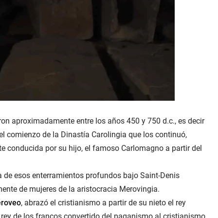
aron aproximadamente entre los años 450 y 750 d.c., es decir
el comienzo de la Dinastía Carolingia que los continuó,
te conducida por su hijo, el famoso Carlomagno a partir del
a de esos enterramientos profundos bajo Saint-Denis
amente de mujeres de la aristocracia Merovingia.
roveo
, abrazó el cristianismo a partir de su nieto el rey
r rey de los francos convertido del paganismo al cristianismo,