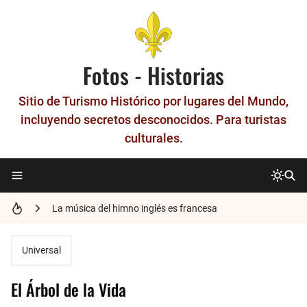
Fotos - Historias
Sitio de Turismo Histórico por lugares del Mundo,
incluyendo secretos desconocidos. Para turistas
culturales.
Historia del Metro Patrón - La unidad que nació en París
La música del himno inglés es francesa
Los números en francés
El último Gran Maestre de los Templarios, Jacques de Molay.
Universal
Historia de Nimes - La Roma francesa
El Árbol de la Vida
Las Gárgolas y Quimeras de la Catedral de Notre-Dame