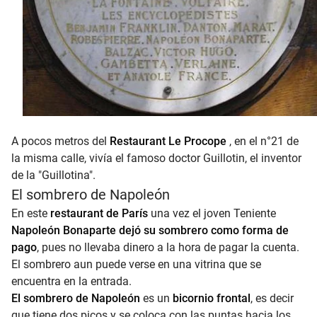
A pocos metros del
Restaurant Le Procope
, en el n°21 de
la misma calle, vivía el famoso doctor Guillotin, el inventor
de la "Guillotina".
El sombrero de Napoleón
En este
restaurant de París
una vez el joven Teniente
Napoleón Bonaparte dejó su sombrero como forma de
pago
, pues no llevaba dinero a la hora de pagar la cuenta.
El sombrero aun puede verse en una vitrina que se
encuentra en la entrada.
El sombrero de Napoleón
es un
bicornio frontal
, es decir
que tiene dos picos y se coloca con las puntas hacia los