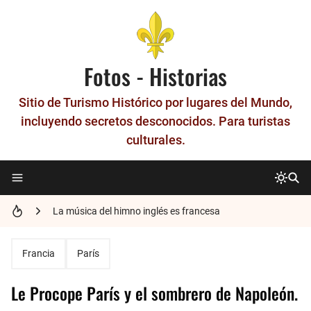
Fotos - Historias
Sitio de Turismo Histórico por lugares del Mundo,
incluyendo secretos desconocidos. Para turistas
culturales.
Historia del Metro Patrón - La unidad que nació en París
La música del himno inglés es francesa
Los números en francés
El último Gran Maestre de los Templarios, Jacques de Molay.
Francia
París
Historia de Nimes - La Roma francesa
Le Procope París y el sombrero de Napoleón.
Las Gárgolas y Quimeras de la Catedral de Notre-Dame