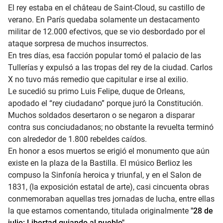
El rey estaba en el château de Saint-Cloud, su castillo de
verano. En París quedaba solamente un destacamento
militar de 12.000 efectivos, que se vio desbordado por el
ataque sorpresa de muchos insurrectos.
En tres días, esa facción popular tomó el palacio de las
Tullerías y expulsó a las tropas del rey de la ciudad. Carlos
X no tuvo más remedio que capitular e irse al exilio.
Le sucedió su primo Luis Felipe, duque de Orleans,
apodado el “rey ciudadano” porque juró la Constitución.
Muchos soldados desertaron o se negaron a disparar
contra sus conciudadanos; no obstante la revuelta terminó
con alrededor de 1.800 rebeldes caídos.
En honor a esos muertos se erigió el monumento que aún
existe en la plaza de la Bastilla. El músico Berlioz les
compuso la Sinfonía heroica y triunfal, y en el Salon de
1831, (la exposición estatal de arte), casi cincuenta obras
conmemoraban aquellas tres jornadas de lucha, entre ellas
la que estamos comentando, titulada originalmente
"28 de
julio: Libertad guiando al pueblo"
.