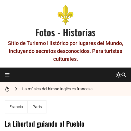
Fotos - Historias
Sitio de Turismo Histórico por lugares del Mundo,
incluyendo secretos desconocidos. Para turistas
culturales.
Historia del Metro Patrón - La unidad que nació en París
La música del himno inglés es francesa
Los números en francés
Francia
París
El último Gran Maestre de los Templarios, Jacques de Molay.
La Libertad guiando al Pueblo
Historia de Nimes - La Roma francesa