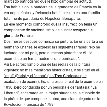
marcado patriotismo que le hizo cambiar de actitud.
Esa había sido la bandera de la grandeza de Francia en la
era napoleónica, y Delacroix había crecido en una familia
totalmente partidaria de Napoleón Bonaparte.
En ese momento comprobó que la insurrección tenía un
componente de nacionalismo, de buscar recuperar
la
gloria de Francia
.
Dos meses después comenzó su pintura. En una carta a su
hermano Charles, le expresó las siguientes frases: “No he
luchado por mi país, pero al menos pintaré por él. He
acometido un tema moderno, una barricada”.
Así Delacroix rompió una de las reglas de la pintura
vigentes: no mas metáforas historicistas,
y se situó en el
“aquí” (París) y el “ahora” (las
Tres Gloriosas
que
acababan de ocurrir)
. Era una escena real de lo ocurrido en
1830, pero conducida por un personaje de fantasía: "La
Libertad", encarnada en la mujer situada en la cúspide de
la pirámide que compone la obra, una clara alegoría de la
Revolución Francesa de 1789.