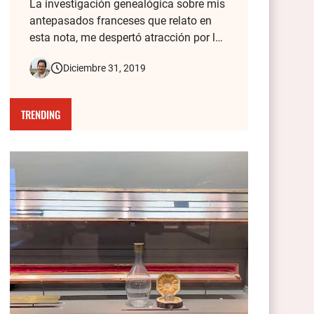
La investigación genealógica sobre mis
antepasados franceses que relato en
esta nota, me despertó atracción por la
Historia de cada lugar del Mundo que
Diciembre 31, 2019
visito. Todas las fotos de mis viajes
tienen detrás una historia, y de eso se
trata este blog. Aquí cuento cómo la
TRENDING
vieja foto de mis bisabuelos fr…