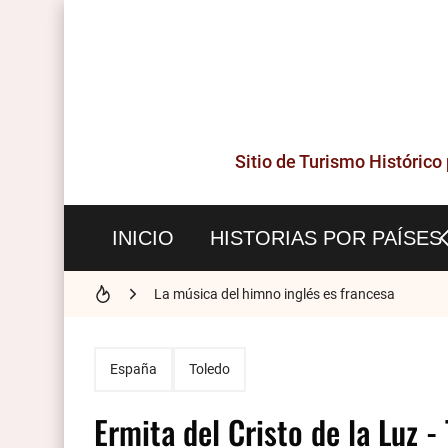
Sitio de Turismo Histórico
INICIO
HISTORIAS POR PAÍSES
Historia del Metro Patrón - La unidad que nació
La música del himno inglés es francesa
Los números en francés
España
Toledo
El último Gran Maestre de los Templarios, Jacq
Ermita del Cristo de la Luz -
Historia de Nimes - La Roma francesa