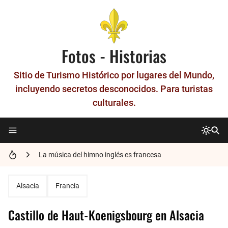
Fotos - Historias
Sitio de Turismo Histórico por lugares del Mundo,
incluyendo secretos desconocidos. Para turistas
culturales.
Historia del Metro Patrón - La unidad que nació en París
La música del himno inglés es francesa
Los números en francés
El último Gran Maestre de los Templarios, Jacques de Molay.
Alsacia
Francia
Historia de Nimes - La Roma francesa
Castillo de Haut-Koenigsbourg en Alsacia
Las Gárgolas y Quimeras de la Catedral de Notre-Dame